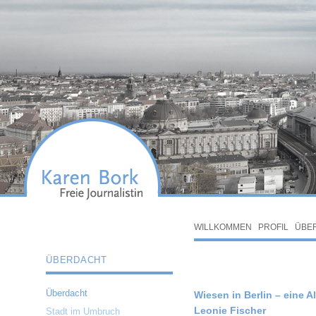
WILLKOMMEN
PROFIL
ÜBE
ÜBERDACHT
Überdacht
Wiesen in Berlin – eine A
Leonie Fischer
Stadt im Umbruch