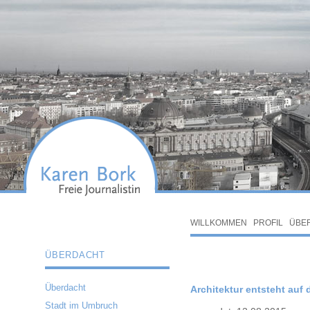
WILLKOMMEN
PROFIL
ÜBE
ÜBERDACHT
Überdacht
Architektur entsteht auf
Stadt im Umbruch