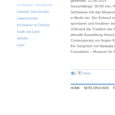
gesendet: 12.08.2015
Architektur / Architekten
Gesamtlänge: 30:00 min, H
Gebaute Geschichten
Sichtweise tritt das Museu
in Berlin ein. Der Entwurf 
Lebensformen
spontaner und kreativer se
Architektur im Diskurs
USA wird die Tradition der 
Stadt und Land
aktuelle Ausstellung
Americ
Verkehr
Contemporary
vor Augen fü
Links
Ein Gespräch mit Nadejda B
Foundation – Museum für A
hören
HOME
SEITE DRUCKEN
T