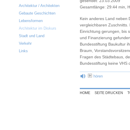
gesendet: 23.03.2009
Architektur / Architekten
Gesamtlänge: 29:44 min, H
Gebaute Geschichten
Kein anderes Land neben De
Lebensformen
vergleichbaren Zuschnitts
Architektur im Diskurs
Einrichtung gerungen, bis 
Stadt und Land
und Finanzierung gefunden 
Verkehr
Bundesstiftung Baukultur i
Braum, Vorstandsvorsitzend
Links
Fragen des Städtebaus, de
Bundesstiftung keine VHS 
hören
HOME
SEITE DRUCKEN
T