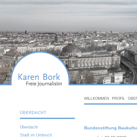
WILLKOMMEN
PROFIL
ÜBE
ÜBERDACHT
Überdacht
Bundesstiftung Baukultu
Stadt im Umbruch